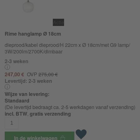
Actie
Rime hanglamp Ø 18cm
dieprood/kabel dieprood/H 22cm x Ø 18cm/met G9 lamp/
3W/
200lm/
2700K/
dimbaar
2-3 weken
247,00 €
OVP
275,00 €
Levertijd:
2-3 weken
Wijze van levering:
Standaard
(De levertijd bedraagt ca. 2-5 werkdagen vanaf verzending)
incl. BTW
,
gratis verzending
In de winkelwagen