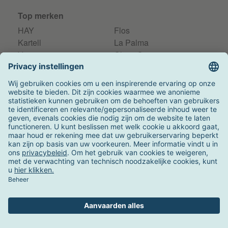
Top merken
HAY
Flos
Kartell
La Palma
Vitra
ClassiCon
Fermob
Magis
Artemide
Driade
International
Facebook
Instagram
Pinterest