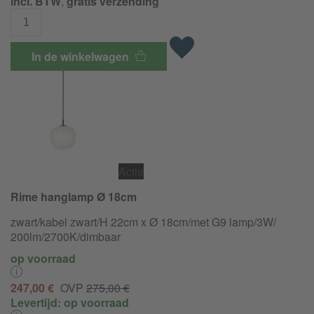
incl. BTW
,
gratis verzending
In de winkelwagen
Actie
Rime hanglamp Ø 18cm
zwart/kabel zwart/H 22cm x Ø 18cm/met G9 lamp/
3W/
200lm/
2700K/
dimbaar
op voorraad
247,00 €
OVP
275,00 €
Levertijd:
op voorraad