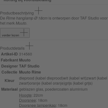
Productbeschrijving
De
Rime hanglamp Ø 18cm
is ontworpen door TAF Studio voor
het merk
Muuto
.
verder lezen
Productdetails
Artikel-ID
314560
Fabrikant
Muuto
Designer
TAF Studio
Collectie
Muuto Rime
dieprood (kabel dieprood)
wit (kabel wit)
zwart (kabel
Kleur
zwart)
oranje (kabel oranje)
grijs (kabel grijs)
Materiaal
geblazen glas, poedercoaten aluminium
Hoogte
: 22cm
Doorsnee
: 18cm
Doorsnee lampenkap
: 18cm