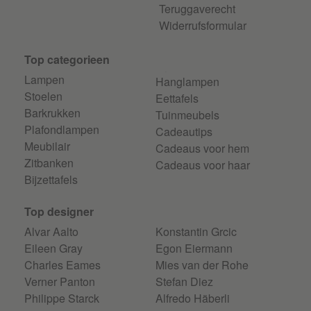
Teruggaverecht
Widerrufsformular
Top categorieen
Lampen
Hanglampen
Stoelen
Eettafels
Barkrukken
Tuinmeubels
Plafondlampen
Cadeautips
Meubilair
Cadeaus voor hem
Zitbanken
Cadeaus voor haar
Bijzettafels
Top designer
Alvar Aalto
Konstantin Grcic
Eileen Gray
Egon Eiermann
Charles Eames
Mies van der Rohe
Verner Panton
Stefan Diez
Philippe Starck
Alfredo Häberli