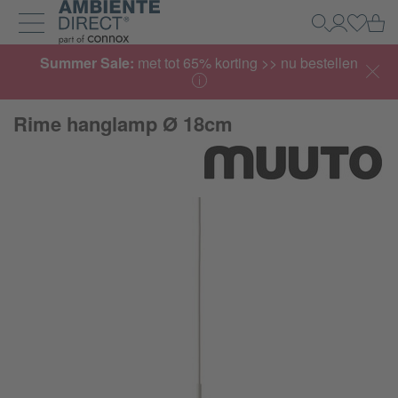
Home
Wi
Zoeken
Mijn acco
Inlogg
Navigatie uit- en inklappen
Summer Sale:
met tot 65% korting >> nu bestellen
Rime hanglamp Ø 18cm