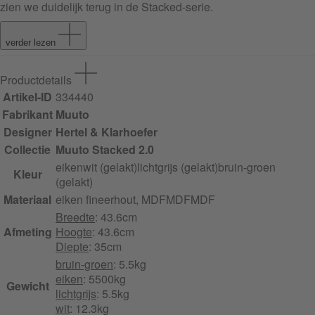
zien we duidelijk terug in de Stacked-serie.
verder lezen
Productdetails
Artikel-ID
334440
Fabrikant
Muuto
Designer
Hertel & Klarhoefer
Collectie
Muuto Stacked 2.0
eiken
wit (gelakt)
lichtgrijs (gelakt)
bruin-groen
Kleur
(gelakt)
Materiaal
eiken fineer
hout, MDF
MDF
MDF
Breedte
: 43.6cm
Afmeting
Hoogte
: 43.6cm
Diepte
: 35cm
bruin-groen
: 5.5kg
eiken
: 5500kg
Gewicht
lichtgrijs
: 5.5kg
wit
: 12.3kg