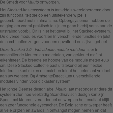
De Smedt voor
Muuto
ontworpen.
Het Stacked-kastensysteem is inmiddels wereldberoemd door
zijn functionaliteit die op een uitstekende wijze is
gecombineerd met minimalisme. Opbergsystemen hebben de
neiging om vooral praktisch te zijn en gaan hierbij soms aan de
uitstraling voorbij. Dit is niet het geval bij het Stacked-systeem.
De diverse modules voorzien in verschillende functies en juist
de combinaties zorgen voor een opvallend en stijlvol geheel.
Deze
Stacked 2.0 - Individuele module met deur
is er in
verschillende kleuren en materialen, van gekleurd mdf tot
eikenfineer. De breedte en hoogte van de module meten 43,6
cm. Deze Stacked-collectie past uitstekend bij een flexibel
interieur, u kunt mixen en matchen totdat het helemaal voldoet
aan uw wensen. Bij AmbienteDirect kunt u verschillende
modules vinden voor dit kastensysteem.
Het jonge Deense designlabel
Muuto
laat met onder andere dit
systeem zien hoe veelzijdig Scandinavisch design kan zijn.
Speel met kleuren, verander het ontwerp en het resultaat blijft
een zeer functionele eyecatcher. De Belgische ontwerper heeft
al vele prijzen en awards in ontvangst mogen nemen en dat