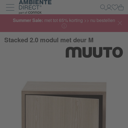
Home
Wi
Zoeken
Mijn acco
Inlogg
Navigatie uit- en inklappen
Summer Sale:
met tot 65% korting >> nu bestellen
Stacked 2.0 modul met deur M