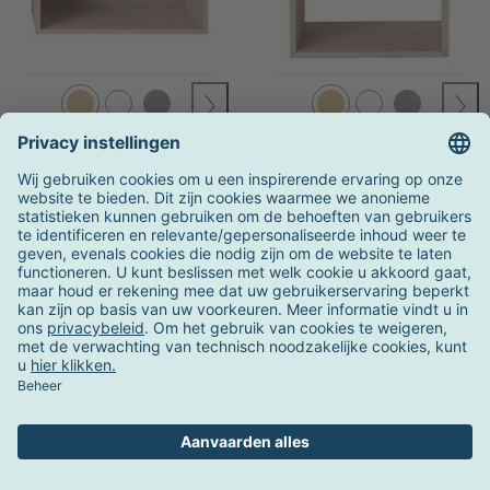
Muuto
Muuto
Stacked 2.0 individuele
Stacked 2.0 individuele
modul L
modul M
op voorraad
op voorraad
vanaf 241,00 €
vanaf 193,00 €
OVP
269,00 €
OVP
215,00 €
Actie