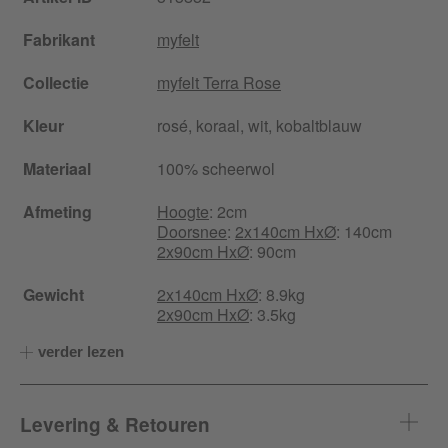
Fabrikant
myfelt
Collectie
myfelt Terra Rose
Kleur
rosé, koraal, wit, kobaltblauw
Materiaal
100% scheerwol
Afmeting
Hoogte
: 2cm
Doorsnee
:
2x140cm HxØ
: 140cm
2x90cm HxØ
: 90cm
Gewicht
2x140cm HxØ
: 8.9kg
2x90cm HxØ
: 3.5kg
verder lezen
Levering & Retouren