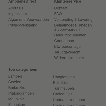
AmbienteDirect
Klantenservice
About us
Contact
Impressum
FAQ
Algemene Voorwaarden
Verzending & Levering
Privacyverklaring
Betaalmoegelijkheden
& voorwaarden
Retourdocumenten
Cadeaubon
Btw-percentage
Teruggaverecht
Widerrufsformular
Top categorieen
Lampen
Hanglampen
Stoelen
Eettafels
Barkrukken
Tuinmeubels
Plafondlampen
Cadeautips
Meubilair
Cadeaus voor hem
Zitbanken
Cadeaus voor haar