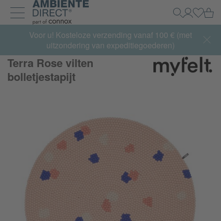
Home
Wi
Zoeken
Mijn acco
Inlogg
Navigatie uit- en inklappen
Summer Sale:
Voor u! Kosteloze verzending vanaf 100 € (met
met tot 65% korting >> nu bestellen
uitzondering van expeditiegoederen)
Terra Rose vilten
bolletjestapijt