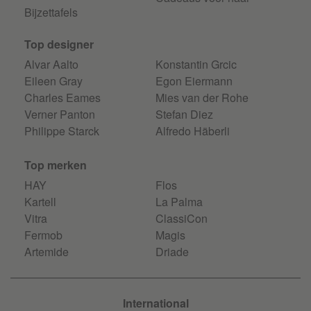
Bijzettafels
Top designer
Alvar Aalto
Konstantin Grcic
Eileen Gray
Egon Eiermann
Charles Eames
Mies van der Rohe
Verner Panton
Stefan Diez
Philippe Starck
Alfredo Häberli
Top merken
HAY
Flos
Kartell
La Palma
Vitra
ClassiCon
Fermob
Magis
Artemide
Driade
International