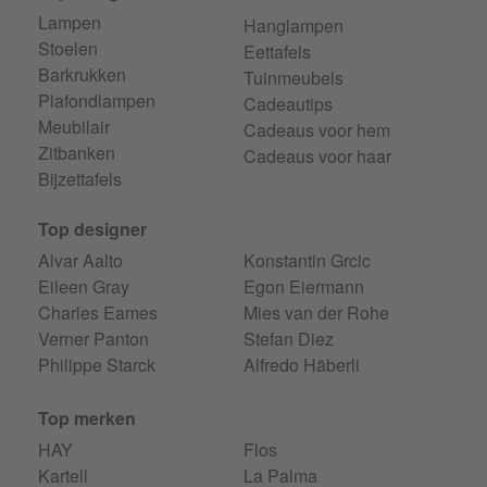
Lampen
Hanglampen
Stoelen
Eettafels
Barkrukken
Tuinmeubels
Plafondlampen
Cadeautips
Meubilair
Cadeaus voor hem
Zitbanken
Cadeaus voor haar
Bijzettafels
Top designer
Alvar Aalto
Konstantin Grcic
Eileen Gray
Egon Eiermann
Charles Eames
Mies van der Rohe
Verner Panton
Stefan Diez
Philippe Starck
Alfredo Häberli
Top merken
HAY
Flos
Kartell
La Palma