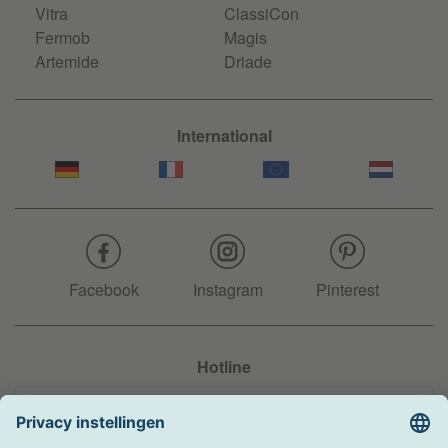
Vitra
ClassiCon
Fermob
Magis
Artemide
Driade
International
Facebook
Instagram
Pinterest
Hotline
+31 204 990 283