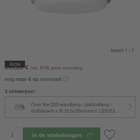
beeld
1
/ 7
Actie
Actie
349,00 €
incl. BTW
,
gratis verzending
nog maar 6 op voorraad
3 ontwerpen:
Over Me D20 wandlamp / plafondlamp /
stofblauw/h x Ø 12.5x20cm/excl. LED/
E27/
2x7W/
220-240V 50Hz
In de winkelwagen