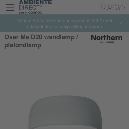
Home
Wi
Zoeken
Mijn acco
Inlogg
Navigatie uit- en inklappen
Summer Sale:
Voor u! Kosteloze verzending vanaf 100 € (met
met tot 65% korting >> nu bestellen
uitzondering van expeditiegoederen)
Over Me D20 wandlamp /
plafondlamp