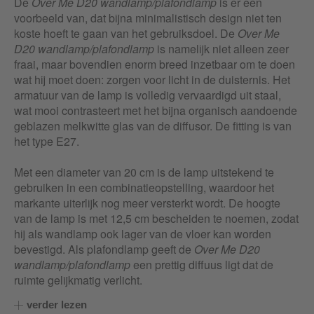
De
Over Me D20 wandlamp/plafondlamp
is er een
voorbeeld van, dat bijna minimalistisch design niet ten
koste hoeft te gaan van het gebruiksdoel. De
Over Me
D20 wandlamp/plafondlamp
is namelijk niet alleen zeer
fraai, maar bovendien enorm breed inzetbaar om te doen
wat hij moet doen: zorgen voor licht in de duisternis. Het
armatuur van de lamp is volledig vervaardigd uit staal,
wat mooi contrasteert met het bijna organisch aandoende
geblazen melkwitte glas van de diffusor. De fitting is van
het type E27.
Met een diameter van 20 cm is de lamp uitstekend te
gebruiken in een combinatieopstelling, waardoor het
markante uiterlijk nog meer versterkt wordt. De hoogte
van de lamp is met 12,5 cm bescheiden te noemen, zodat
hij als wandlamp ook lager van de vloer kan worden
bevestigd. Als plafondlamp geeft de
Over Me D20
wandlamp/plafondlamp
een prettig diffuus ligt dat de
ruimte gelijkmatig verlicht.
verder lezen