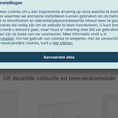
ell
Fermob
S
 - Container
Bistro metalen klapstoel
String syste
van 3
7,00 €
vanaf
80,00 €
vana
Uit dezelfde collectie en overeenkomende