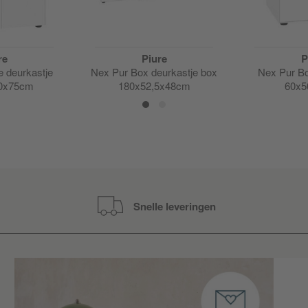
re
Piure
P
e deurkastje
Nex Pur Box deurkastje box
Nex Pur Bo
40x75cm
180x52,5x48cm
60x5
Snelle leveringen