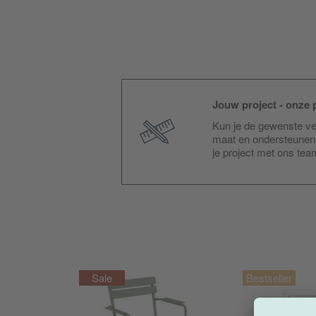
Jouw project - onze p
Kun je de gewenste ver
maat en ondersteunen 
je project met ons te