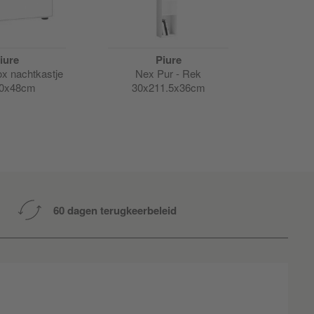
iure
Piure
x nachtkastje
Nex Pur - Rek
Nex Pur
0x48cm
30x211.5x36cm
20
60 dagen terugkeerbeleid