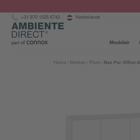
Hotline:
+31 970 1025 6742
Netherlands
Home
Meubilair
S
Home
Merken
Piure
Nex Pur Office 