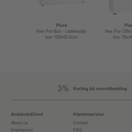
Piure
Piu
TV box
Nex Pur Box - Ladekastje
Nex Pur Offic
8cm
box 120x52.5cm
box 75x
Korting bij vooruitbetaling
AmbienteDirect
Klantenservice
About us
Contact
Impressum
FAQ