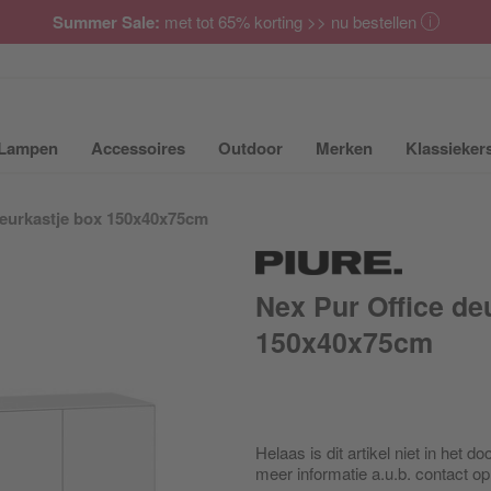
Summer Sale:
met tot 65% korting >> nu bestellen
Lampen
Accessoires
Outdoor
Merken
Klassieker
ubmenu van Meubilair uit- of inklappen
Submenu van Lampen uit- of inklappen
Submenu van Accessoires uit- of inkla
Submenu van Outdoor uit-
Submenu van 
deurkastje box 150x40x75cm
Nex Pur Office de
150x40x75cm
Helaas is dit artikel niet in het
meer informatie a.u.b. contact 