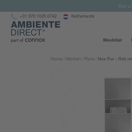
Voor u!
Hotline:
+31 970 1025 6742
Netherlands
Home
Meubilair
S
Home
Merken
Piure
Nex Pur - Rek m