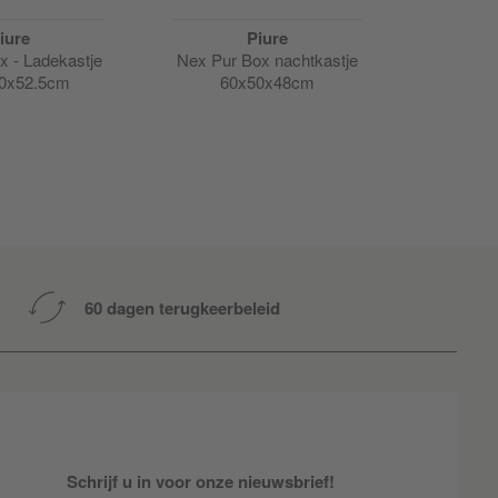
iure
Piure
x - Ladekastje
Nex Pur Box nachtkastje
Nex Pur 
20x52.5cm
60x50x48cm
box 
60 dagen terugkeerbeleid
Schrijf u in voor onze nieuwsbrief!