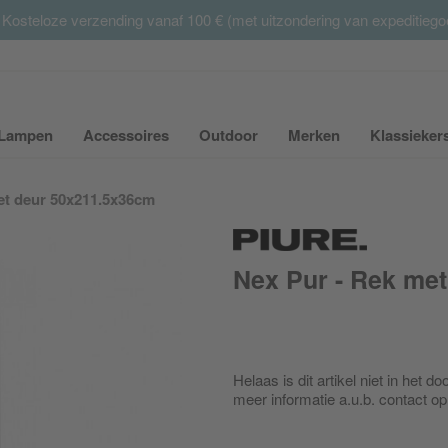
 Kosteloze verzending vanaf 100 € (met uitzondering van expeditieg
Summer Sale:
met tot 65% korting >> nu bestellen
Lampen
Accessoires
Outdoor
Merken
Klassieker
ubmenu van Meubilair uit- of inklappen
Submenu van Lampen uit- of inklappen
Submenu van Accessoires uit- of inkla
Submenu van Outdoor uit-
Submenu van 
et deur 50x211.5x36cm
Nex Pur - Rek me
Helaas is dit artikel niet in het
meer informatie a.u.b. contact 