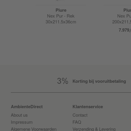
Piure
Piu
e bureau
Nex Pur - Rek
Nex Pu
5cm
30x211.5x36cm
200x211
7.979,
Korting bij vooruitbetaling
AmbienteDirect
Klantenservice
About us
Contact
Impressum
FAQ
Algemene Voorwaarden
Verzending & Levering