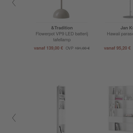
sign
&Tradition
Jan K
nrek groot
Flowerpot VP9 LED batterij
Hawaii paras
tafellamp
€
vanaf
139,00 €
vanaf
95,20 €
OVP
191,00 €