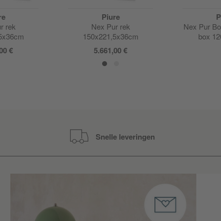
re
Piure
P
r rek
Nex Pur rek
Nex Pur Bo
,5x36cm
150x221,5x36cm
box 1
00 €
5.661,00 €
Snelle leveringen