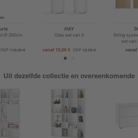
urtz
HAY
S
ol Ø 200cm
Glas set van 4
String syst
set van
vanaf
10,00 €
vana
OVP
119,00 €
OVP
12,00 €
Uit dezelfde collectie en overeenkomende