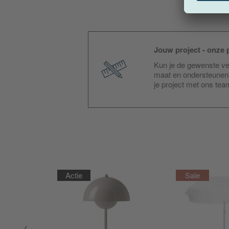
Jouw project - onze p
Kun je de gewenste ver
maat en ondersteunen 
je project met ons te
Actie