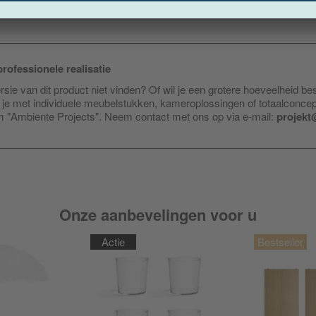
rofessionele realisatie
sie van dit product niet vinden? Of wil je een grotere hoeveelheid be
je met individuele meubelstukken, kameroplossingen of totaalconce
am "Ambiente Projects". Neem contact met ons op via e-mail:
projekt
Onze aanbevelingen voor u
Actie