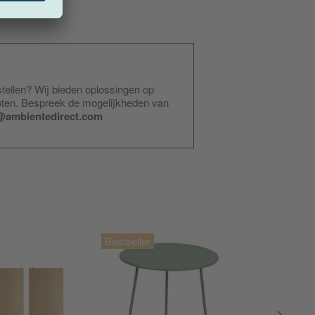
stellen? Wij bieden oplossingen op
pten. Bespreek de mogelijkheden van
@ambientedirect.com