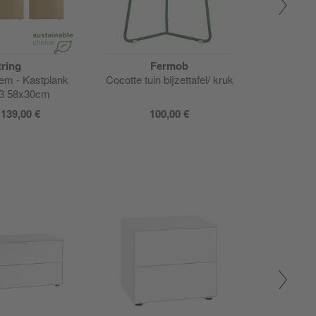
tring
Fermob
Rad
eem - Kastplank
Cocotte tuin bijzettafel/ kruk
Booksbaum 
 3 58x30cm
f
139,00 €
100,00 €