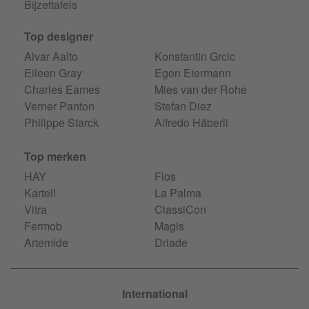
Bijzettafels
Top designer
Alvar Aalto
Konstantin Grcic
Eileen Gray
Egon Eiermann
Charles Eames
Mies van der Rohe
Verner Panton
Stefan Diez
Philippe Starck
Alfredo Häberli
Top merken
HAY
Flos
Kartell
La Palma
Vitra
ClassiCon
Fermob
Magis
Artemide
Driade
International