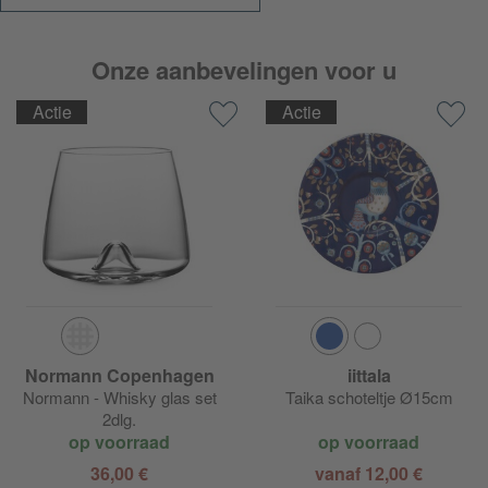
Onze aanbevelingen voor u
Actie
Actie
Normann Copenhagen
iittala
Normann - Whisky glas set
Taika schoteltje Ø15cm
2dlg.
op voorraad
op voorraad
36,00 €
vanaf 12,00 €