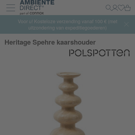
Home
Wi
Zoeken
Mijn acco
Inlogg
Navigatie uit- en inklappen
Summer Sale:
Voor u! Kosteloze verzending vanaf 100 € (met
met tot 65% korting >> nu bestellen
uitzondering van expeditiegoederen)
Heritage Spehre kaarshouder