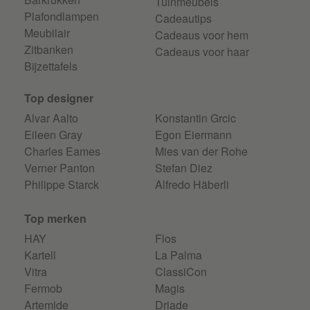
Tuinmeubels
Plafondlampen
Cadeautips
Meubilair
Cadeaus voor hem
Zitbanken
Cadeaus voor haar
Bijzettafels
Top designer
Alvar Aalto
Konstantin Grcic
Eileen Gray
Egon Eiermann
Charles Eames
Mies van der Rohe
Verner Panton
Stefan Diez
Philippe Starck
Alfredo Häberli
Top merken
HAY
Flos
Kartell
La Palma
Vitra
ClassiCon
Fermob
Magis
Artemide
Driade