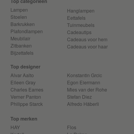
Top categorieen
Lampen
Hanglampen
Stoelen
Eettafels
Barkrukken
Tuinmeubels
Plafondlampen
Cadeautips
Meubilair
Cadeaus voor hem
Zitbanken
Cadeaus voor haar
Bijzettafels
Top designer
Alvar Aalto
Konstantin Grcic
Eileen Gray
Egon Eiermann
Charles Eames
Mies van der Rohe
Verner Panton
Stefan Diez
Philippe Starck
Alfredo Häberli
Top merken
HAY
Flos