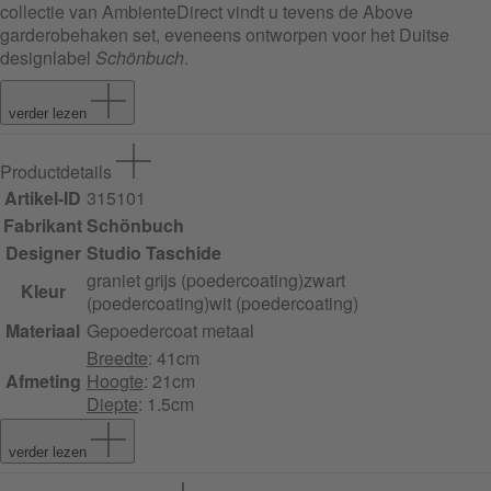
collectie van AmbienteDirect vindt u tevens de Above
garderobehaken set, eveneens ontworpen voor het Duitse
designlabel
Schönbuch
.
verder lezen
Productdetails
Artikel-ID
315101
Fabrikant
Schönbuch
Designer
Studio Taschide
graniet grijs (poedercoating)
zwart
Kleur
(poedercoating)
wit (poedercoating)
Materiaal
Gepoedercoat metaal
Breedte
: 41cm
Afmeting
Hoogte
: 21cm
Diepte
: 1.5cm
verder lezen