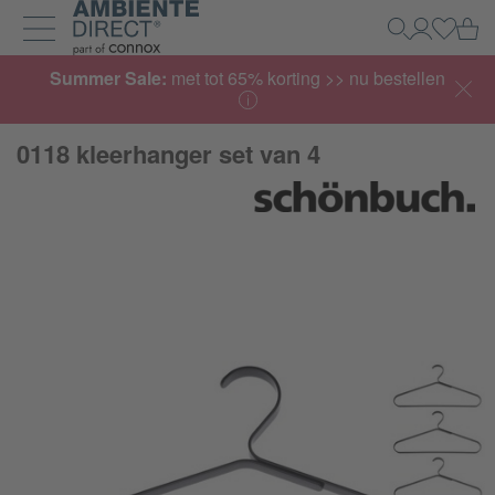
Home
Wi
Zoeken
Mijn acco
Inlogg
Navigatie uit- en inklappen
Summer Sale:
met tot 65% korting >> nu bestellen
0118 kleerhanger set van 4