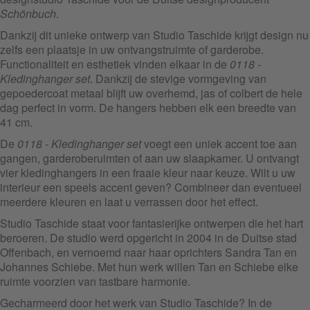
Schönbuch
.
Dankzij dit unieke ontwerp van Studio Taschide krijgt design nu
zelfs een plaatsje in uw ontvangstruimte of garderobe.
Functionaliteit en esthetiek vinden elkaar in de
0118 -
Kledinghanger set
. Dankzij de stevige vormgeving van
gepoedercoat metaal blijft uw overhemd, jas of colbert de hele
dag perfect in vorm. De hangers hebben elk een breedte van
41 cm.
De
0118 - Kledinghanger set
voegt een uniek accent toe aan
gangen, garderoberuimten of aan uw slaapkamer. U ontvangt
vier kledinghangers in een fraaie kleur naar keuze. Wilt u uw
interieur een speels accent geven? Combineer dan eventueel
meerdere kleuren en laat u verrassen door het effect.
Studio Taschide staat voor fantasierijke ontwerpen die het hart
beroeren. De studio werd opgericht in 2004 in de Duitse stad
Offenbach, en vernoemd naar haar oprichters Sandra Tan en
Johannes Schiebe. Met hun werk willen Tan en Schiebe elke
ruimte voorzien van tastbare harmonie.
Gecharmeerd door het werk van Studio Taschide? In de