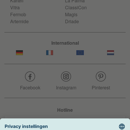
Kartell
La Palma
Vitra
ClassiCon
Fermob
Magis
Artemide
Driade
International
Facebook
Instagram
Pinterest
Hotline
+31 204 990 283