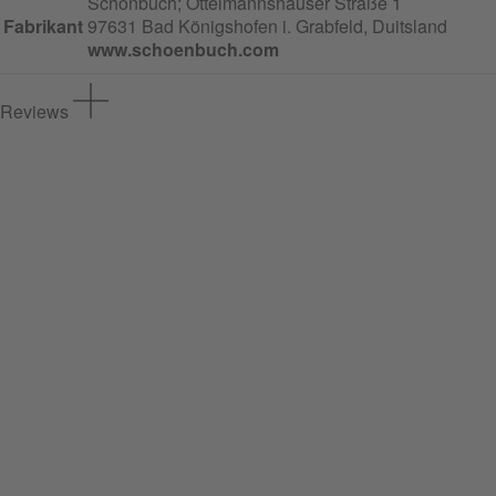
Schönbuch;
Ottelmannshäuser Straße
1
Fabrikant
97631 Bad Königshofen i. Grabfeld, Duitsland
www.schoenbuch.com
Reviews