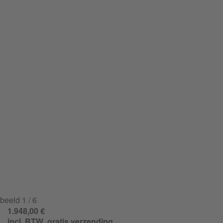
beeld
1
/ 6
1.948,00 €
incl. BTW
,
gratis verzending