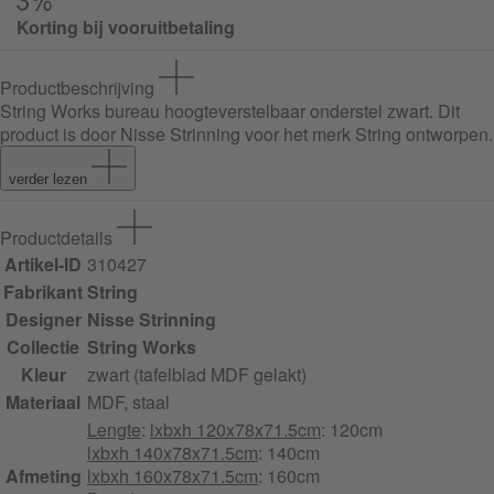
Korting bij vooruitbetaling
Productbeschrijving
String Works bureau hoogteverstelbaar onderstel zwart
. Dit
product is door Nisse Strinning voor het merk String ontworpen.
verder lezen
Productdetails
Artikel-ID
310427
Fabrikant
String
Designer
Nisse Strinning
Collectie
String Works
Kleur
zwart (tafelblad MDF gelakt)
Materiaal
MDF, staal
Lengte
:
lxbxh 120x78x71.5cm
: 120cm
lxbxh 140x78x71.5cm
: 140cm
Afmeting
lxbxh 160x78x71.5cm
: 160cm