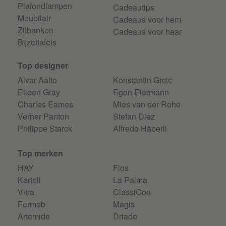
Plafondlampen
Cadeautips
Meubilair
Cadeaus voor hem
Zitbanken
Cadeaus voor haar
Bijzettafels
Top designer
Alvar Aalto
Konstantin Grcic
Eileen Gray
Egon Eiermann
Charles Eames
Mies van der Rohe
Verner Panton
Stefan Diez
Philippe Starck
Alfredo Häberli
Top merken
HAY
Flos
Kartell
La Palma
Vitra
ClassiCon
Fermob
Magis
Artemide
Driade