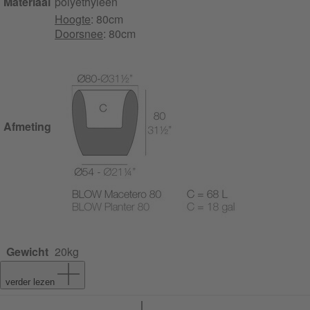
Materiaal
polyethyleen
Hoogte
: 80cm
Doorsnee
: 80cm
Afmeting
Gewicht
20kg
verder lezen