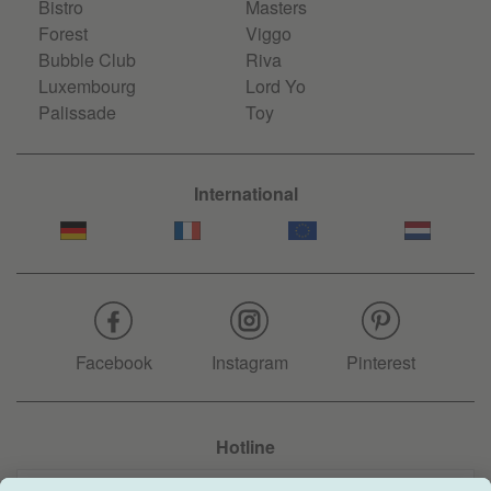
Bistro
Masters
Forest
Viggo
Bubble Club
Riva
Luxembourg
Lord Yo
Palissade
Toy
International
Facebook
Instagram
Pinterest
Hotline