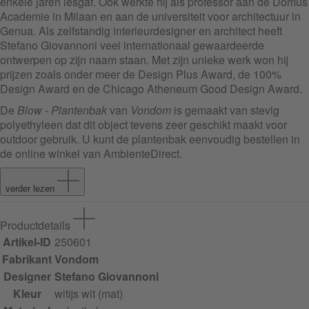
enkele jaren lesgaf. Ook werkte hij als professor aan de Domus
Academie in Milaan en aan de universiteit voor architectuur in
Genua. Als zelfstandig interieurdesigner en architect heeft
Stefano Giovannoni veel internationaal gewaardeerde
ontwerpen op zijn naam staan. Met zijn unieke werk won hij
prijzen zoals onder meer de Design Plus Award, de 100%
Design Award en de Chicago Atheneum Good Design Award.
De
Blow - Plantenbak
van
Vondom
is gemaakt van stevig
polyethyleen dat dit object tevens zeer geschikt maakt voor
outdoor gebruik. U kunt de plantenbak eenvoudig bestellen in
de online winkel van AmbienteDirect.
verder lezen
Productdetails
Artikel-ID
250601
Fabrikant
Vondom
Designer
Stefano Giovannoni
Kleur
wit
ijs wit (mat)