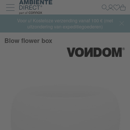
Home
Wi
Zoeken
Mijn acco
Inlogg
Navigatie uit- en inklappen
Summer Sale:
Voor u! Kosteloze verzending vanaf 100 € (met
met tot 65% korting >> nu bestellen
uitzondering van expeditiegoederen)
Blow flower box