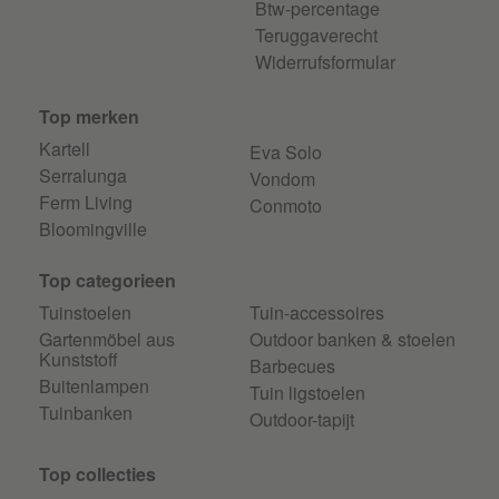
Btw-percentage
Teruggaverecht
Widerrufsformular
Top merken
Kartell
Eva Solo
Serralunga
Vondom
Ferm Living
Conmoto
Bloomingville
Top categorieen
Tuinstoelen
Tuin-accessoires
Gartenmöbel aus
Outdoor banken & stoelen
Kunststoff
Barbecues
Buitenlampen
Tuin ligstoelen
Tuinbanken
Outdoor-tapijt
Top collecties