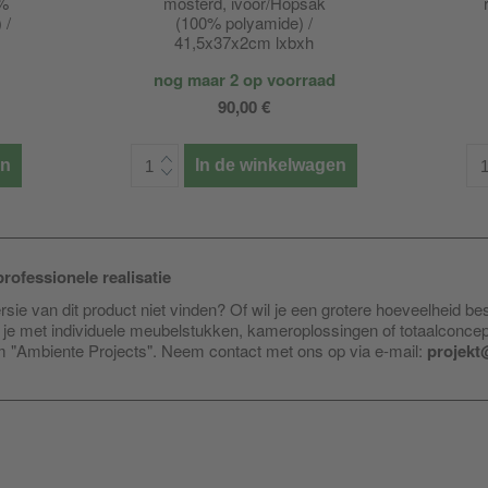
0%
mosterd, ivoor/Hopsak
 /
(100% polyamide) /
41,5x37x2cm lxbxh
nog maar 2 op voorraad
90,00 €
en
In de winkelwagen
rofessionele realisatie
sie van dit product niet vinden? Of wil je een grotere hoeveelheid be
je met individuele meubelstukken, kameroplossingen of totaalconce
am "Ambiente Projects". Neem contact met ons op via e-mail:
projekt