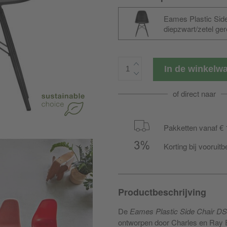
Eames Plastic Sid
diepzwart/zetel ge
plastic/onderstel z
viltglijders zwar
In de winkel
of direct naar
Pakketten vanaf € 
Korting bij vooruitb
Productbeschrijving
De
Eames Plastic Side Chair D
ontworpen door Charles en Ray 