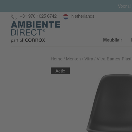
Voor u!
Hotline:
+31 970 1025 6742
Netherlands
Home
Meubilair
S
Home
Merken
Vitra
Vitra Eames Plast
Actie