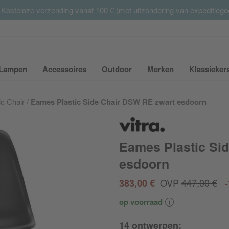
 Kosteloze verzending vanaf 100 € (met uitzondering van expeditieg
Summer Sale:
met tot 65% korting >> nu bestellen
Lampen
Accessoires
Outdoor
Merken
Klassieker
ubmenu van Meubilair uit- of inklappen
Submenu van Lampen uit- of inklappen
Submenu van Accessoires uit- of inkla
Submenu van Outdoor uit-
Submenu van 
ic Chair
Eames Plastic Side Chair DSW RE zwart esdoorn
Eames Plastic Si
esdoorn
OVP
447,00 €
383,00 €
op voorraad
14 ontwerpen: