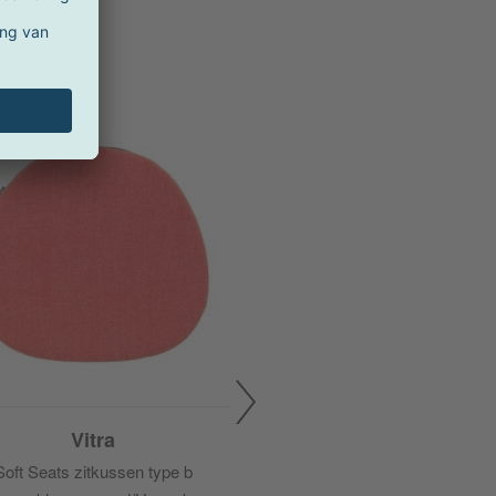
Vitra
Soft Seats zitkussen type b