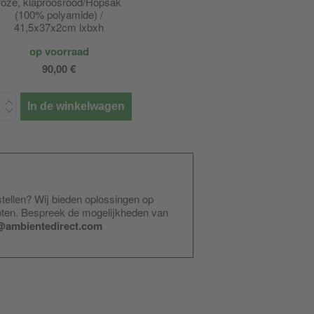
roze, klaproosrood/Hopsak
(100% polyamide) /
41,5x37x2cm lxbxh
op voorraad
90,00 €
In de winkelwagen
stellen? Wij bieden oplossingen op
pten. Bespreek de mogelijkheden van
@ambientedirect.com