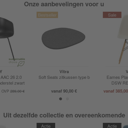
Onze aanbevelingen voor u
Y
Vitra
V
 AAC 26 2.0
Soft Seats zitkussen type b
Eames Plas
derstel zwart
DSW RE 
vanaf
90,00 €
vanaf
385,0
OVP
289,00 €
Uit dezelfde collectie en overeenkomende
Actie
Actie