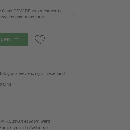
e Chair DSW RE zwart esdoorn /
recycled post-consumer
warte esdoorn/ staal zwart/
t/BxHxD 46,5x83x55cm
wagen
100 gratis verzending in Nederland
etaling
SW RE zwart esdoorn
werd
Eames voor de Zwitserse