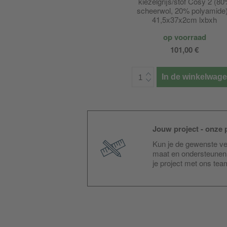
kiezelgrijs/stof Cosy 2 (8
scheerwol, 20% polyamide)
41,5x37x2cm lxbxh
op voorraad
101,00 €
In de winkelwag
Jouw project - onze p
Kun je de gewenste ver
maat en ondersteunen 
je project met ons te