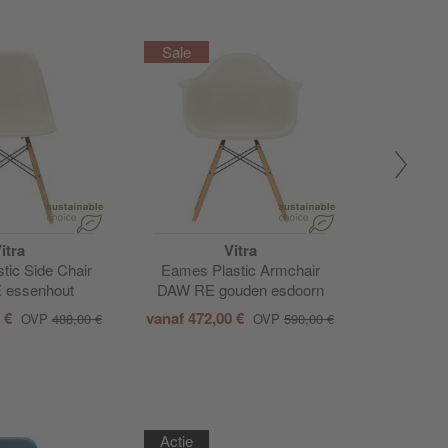
itra
Vitra
tic Side Chair
Eames Plastic Armchair
Eames P
essenhout
DAW RE gouden esdoorn
DAW RE
0 €
vanaf
472,00 €
OVP
488,00 €
OVP
590,00 €
Actie