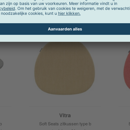
Selecteer accessoires
Vitra
b
Soft Seats zitkussen type b