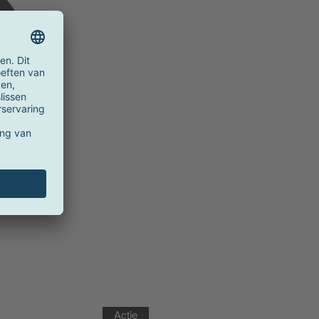
ndklok
Actie