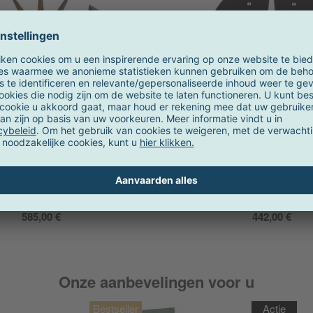
Vitra
Vitra
 Clock Nelson - Wandklok
Petal Clock Nelson - Wa
4-6 weken
4-6 weken
585,00 €
442,00 €
Onze aanbevelingen voor u
Actie