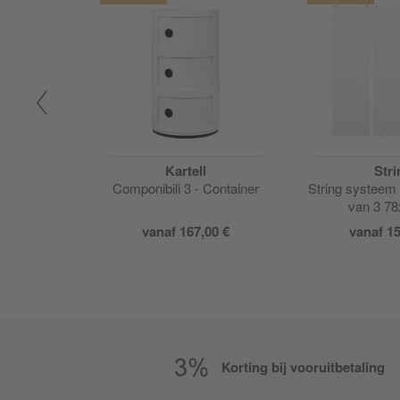
Kartell
Stri
muurstrook
Componibili 3 - Container
String systeem 
m
van 3 7
00 €
vanaf 167,00 €
vanaf 15
Korting bij vooruitbetaling