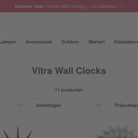
Summer Sale:
met tot 65% korting >> nu bestellen
Lampen
Accessoires
Outdoor
Merken
Klassieker
ubmenu van Meubilair uit- of inklappen
Submenu van Lampen uit- of inklappen
Submenu van Accessoires uit- of inkla
Submenu van Outdoor uit-
Submenu van 
Vitra Wall Clocks
11 producten
Afmetingen
Prijscateg