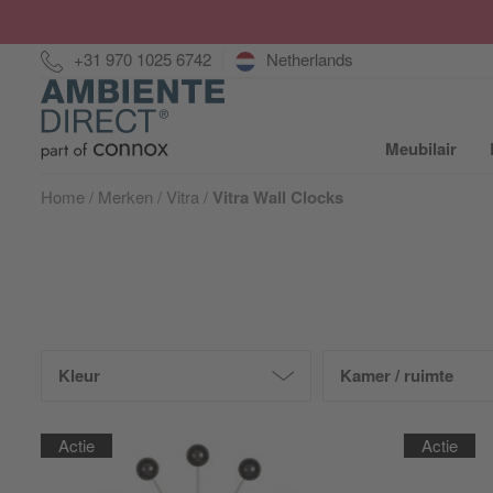
Hotline:
+31 970 1025 6742
Netherlands
Home
Meubilair
S
Home
Merken
Vitra
Vitra Wall Clocks
Kleur
Kamer / ruimte
Actie
Actie