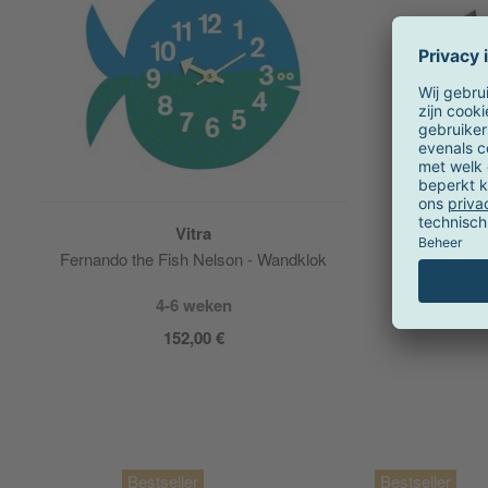
Vitra
Fernando the Fish Nelson - Wandklok
Polygon
4-6 weken
152,00 €