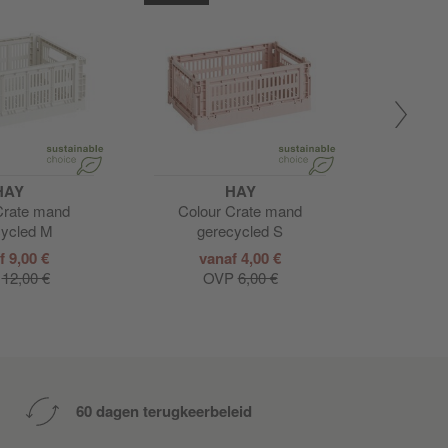
HAY
HAY
Crate mand
Colour Crate mand
String sy
cycled M
gerecycled S
2
f 9,00 €
vanaf 4,00 €
van
P
12,00 €
OVP
6,00 €
60 dagen terugkeerbeleid