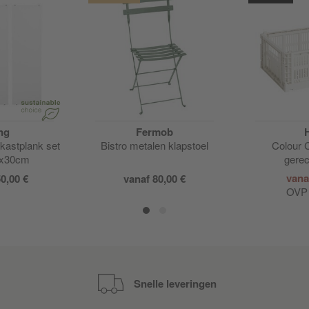
ng
Fermob
kastplank set
Bistro metalen klapstoel
Colour 
8x30cm
gere
vana
0,00 €
vanaf 80,00 €
OV
Snelle leveringen